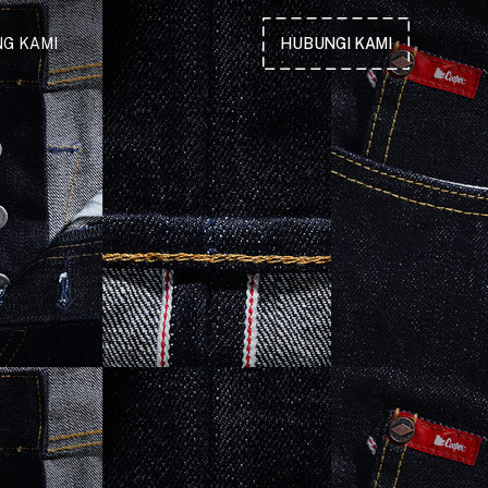
G KAMI
HUBUNGI KAMI