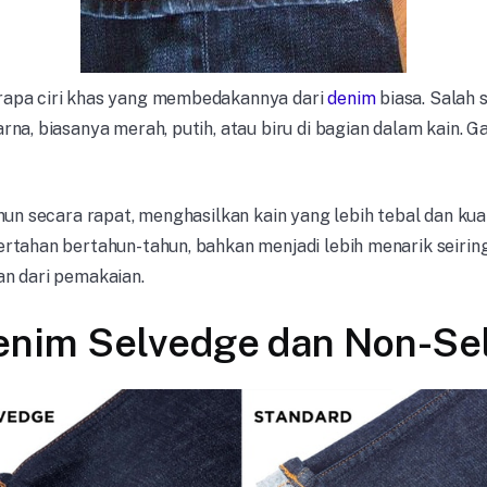
rapa ciri khas yang membedakannya dari
denim
biasa. Salah 
na, biasanya merah, putih, atau biru di bagian dalam kain. Gar
enun secara rapat, menghasilkan kain yang lebih tebal dan k
ertahan bertahun-tahun, bahkan menjadi lebih menarik seirin
an dari pemakaian.
enim Selvedge dan Non-Se