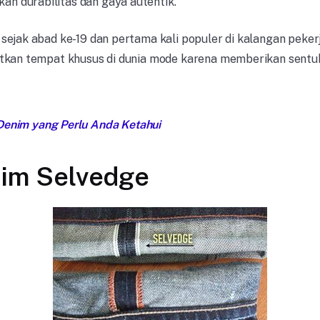
n durabilitas dan gaya autentik.
sejak abad ke-19 dan pertama kali populer di kalangan peker
patkan tempat khusus di dunia mode karena memberikan sentu
 Denim yang Perlu Anda Ketahui
nim Selvedge