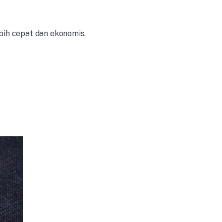
bih cepat dan ekonomis.