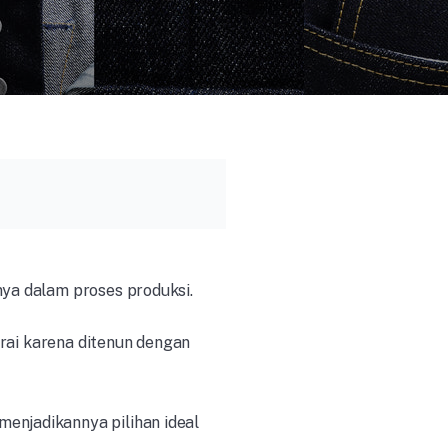
nnya dalam proses produksi.
urai karena ditenun dengan
enjadikannya pilihan ideal