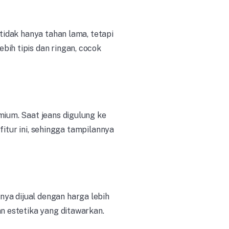
tidak hanya tahan lama, tetapi
ih tipis dan ringan, cocok
mium. Saat jeans digulung ke
 fitur ini, sehingga tampilannya
ya dijual dengan harga lebih
n estetika yang ditawarkan.