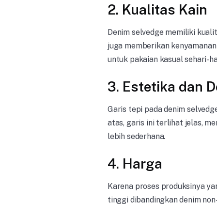
2. Kualitas Kain
Denim selvedge memiliki kualit
juga memberikan kenyamanan sa
untuk pakaian kasual sehari-ha
3. Estetika dan D
Garis tepi pada denim selvedg
atas, garis ini terlihat jelas,
lebih sederhana.
4. Harga
Karena proses produksinya yan
tinggi dibandingkan denim non