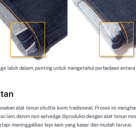
e lebih dalam, penting untuk mengetahui perbedaan antara 
atan
kan alat tenun shuttle loom tradisional. Proses ini menghas
i sisi lain, denim non-selvedge diproduksi dengan alat tenun
etapi meninggalkan tepi kain yang kasar dan mudah terurai.