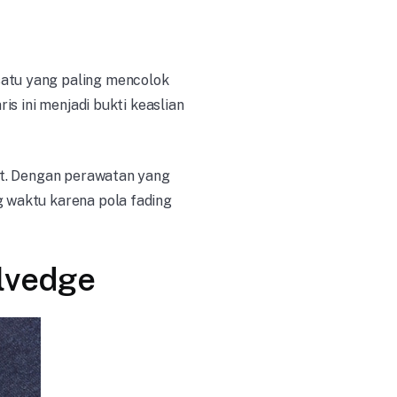
satu yang paling mencolok
is ini menjadi bukti keaslian
uat. Dengan perawatan yang
g waktu karena pola fading
lvedge