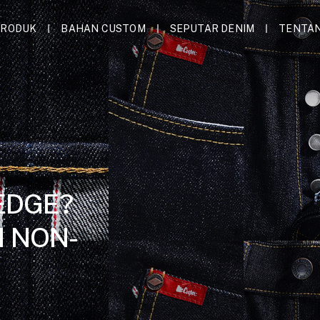
PRODUK
BAHAN CUSTOM
SEPUTAR DENIM
TENTAN
EDGE?
 NON-