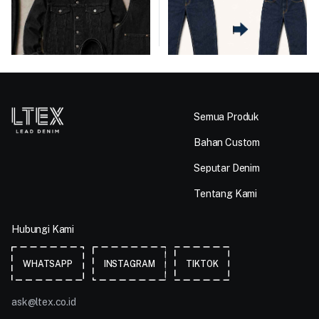
dan Tips Memilihnya
Menguranginya
July 17, 2026
July 16, 2026
BACA ARTIKEL
BACA ARTIKEL
Semua Produk
Bahan Custom
Seputar Denim
Tentang Kami
Hubungi Kami
WHATSAPP
INSTAGRAM
TIKTOK
ask@ltex.co.id