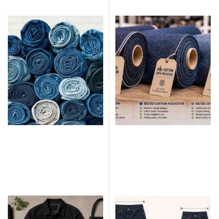
Bahan Stretch Premium
Dampak Komposisi Cotton
LTEX: Denim Fleksibel
vs Polyester dalam Denim:
yang Nyaman, Kuat, dan
Mana yang Lebih Baik?
Berkualitas
July 20, 2026
July 18, 2026
BACA ARTIKEL
BACA ARTIKEL
Bahan Denim Hitam:
Apa Itu Shrinkage Denim?
Karakteristik, Kelebihan,
Penyebab, Jenis, dan Cara