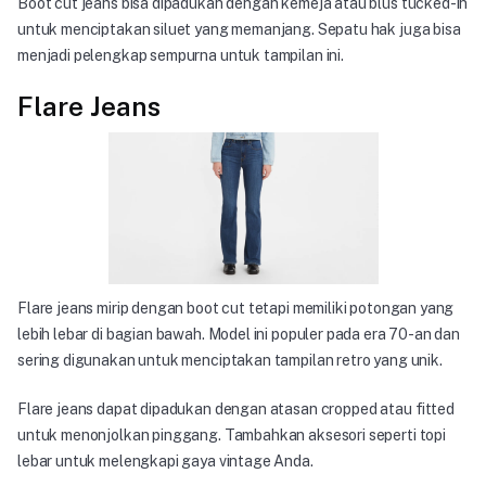
Boot cut jeans bisa dipadukan dengan kemeja atau blus tucked-in
untuk menciptakan siluet yang memanjang. Sepatu hak juga bisa
menjadi pelengkap sempurna untuk tampilan ini.
Flare Jeans
Semua Produk
Bahan Custom
Seputar Denim
Flare jeans mirip dengan boot cut tetapi memiliki potongan yang
lebih lebar di bagian bawah. Model ini populer pada era 70-an dan
Tentang Kami
sering digunakan untuk menciptakan tampilan retro yang unik.
Flare jeans dapat dipadukan dengan atasan cropped atau fitted
Hubungi Kami
untuk menonjolkan pinggang. Tambahkan aksesori seperti topi
lebar untuk melengkapi gaya vintage Anda.