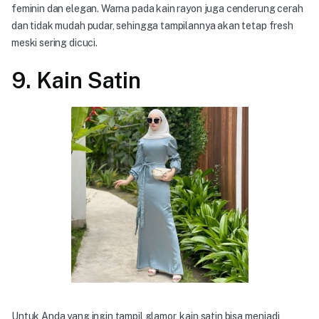
feminin dan elegan. Warna pada kain rayon juga cenderung cerah
dan tidak mudah pudar, sehingga tampilannya akan tetap fresh
meski sering dicuci.
9. Kain Satin
Untuk Anda yang ingin tampil glamor, kain satin bisa menjadi