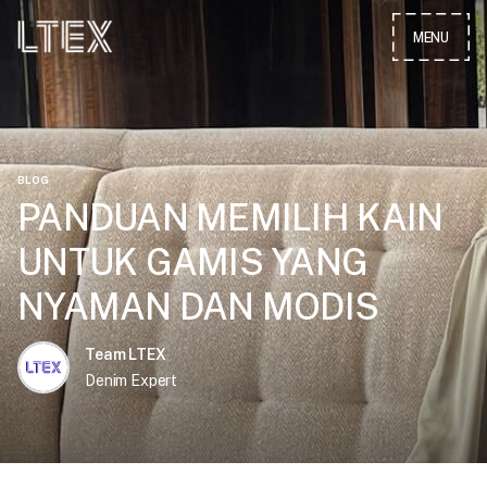
MENU
CLOSE
BLOG
PANDUAN MEMILIH KAIN
UNTUK GAMIS YANG
NYAMAN DAN MODIS
Team LTEX
Denim Expert