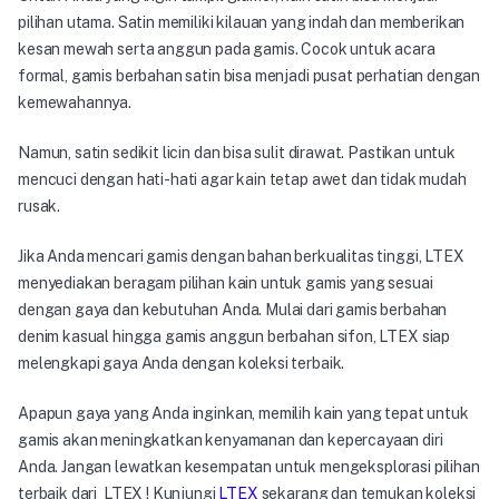
pilihan utama. Satin memiliki kilauan yang indah dan memberikan
kesan mewah serta anggun pada gamis. Cocok untuk acara
formal, gamis berbahan satin bisa menjadi pusat perhatian dengan
kemewahannya.
Namun, satin sedikit licin dan bisa sulit dirawat. Pastikan untuk
mencuci dengan hati-hati agar kain tetap awet dan tidak mudah
rusak.
Jika Anda mencari gamis dengan bahan berkualitas tinggi, LTEX
menyediakan beragam pilihan kain untuk gamis yang sesuai
dengan gaya dan kebutuhan Anda. Mulai dari gamis berbahan
denim kasual hingga gamis anggun berbahan sifon, LTEX siap
melengkapi gaya Anda dengan koleksi terbaik.
Apapun gaya yang Anda inginkan, memilih kain yang tepat untuk
gamis akan meningkatkan kenyamanan dan kepercayaan diri
Anda. Jangan lewatkan kesempatan untuk mengeksplorasi pilihan
terbaik dari LTEX ! Kunjungi
LTEX
sekarang dan temukan koleksi