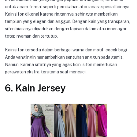
untuk acara formal seperti pernikahan atau acara spesial lainnya.
Kain sifon dikenal karena ringannya, sehingga memberikan
tampilan yang elegan dan anggun. Dengan kain yang transparan,
sifon biasanya dipadukan dengan lapisan dalam atau inner agar
tetap nyaman dan tertutup.
Kain sifon tersedia dalam berbagai warna dan motif, cocok bagi
Anda yang ingin menambahkan sentuhan anggun pada gamis.
Namun, karena sifatnya yang agak licin, sifon memerlukan
perawatan ekstra, terutama saat mencuci.
6. Kain Jersey